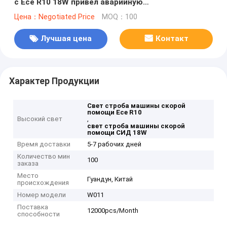
с Ece R10 18W привел аварийную
предупреждающую лампу
Цена：Negotiated Price
MOQ：100
Лучшая цена
Контакт
Характер Продукции
Свет строба машины скорой
помощи Ece R10
Высокий свет
,
свет строба машины скорой
помощи СИД 18W
Время доставки
5-7 рабочих дней
Количество мин
100
заказа
Место
Гуандун, Китай
происхождения
Номер модели
W011
Поставка
12000pcs/Month
способности