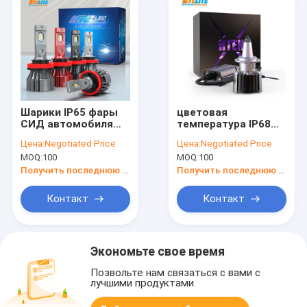
Шарики IP65 фары
цветовая
СИД автомобиля
температура IP68
H11 делают силу
шариков 6500K
Цена:
Negotiated Price
Цена:
Negotiated Price
водостойким
фары СИД
MOQ:
100
MOQ:
100
5000Lm 48W
автомобиля 12v
делает
Получить последнюю цену
Получить последнюю цену
водостойким
Контакт
Контакт
Экономьте свое время
Позвольте нам связаться с вами с
лучшими продуктами.