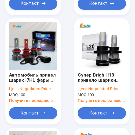
сторонами для
Контакт
Контакт
объектива
репроектора
Автомобиль привел
Супер Brigh H13
шарик i7HL фары
привело шарики
привел
фары,
Цена:
Negotiated Price
Цена:
Negotiated Price
автомобильные
водоустойчивую
MOQ:
100
MOQ:
100
лампочки
фару приведенную
накаливания светов
80w
Получить последнюю цену
Получить последнюю цену
автомобиля
автомобиль H16
Контакт
Контакт
приведенный H11
привел фары