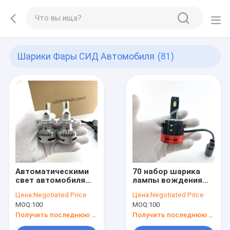
Шарики Фары СИД Автомобиля
(81)
Автоматическими
70 набор шарика
свет автомобиля
лампы вождения
фары 70W 7000Lm
автомобиля фары
Цена:
Negotiated Price
Цена:
Negotiated Price
фары H4 H7 H11
СИД Canbus W
MOQ:
100
MOQ:
100
автомобиля
7000Lm на гольф 6
автомобиля 2
Получить последнюю цену
Получить последнюю цену
приведенный