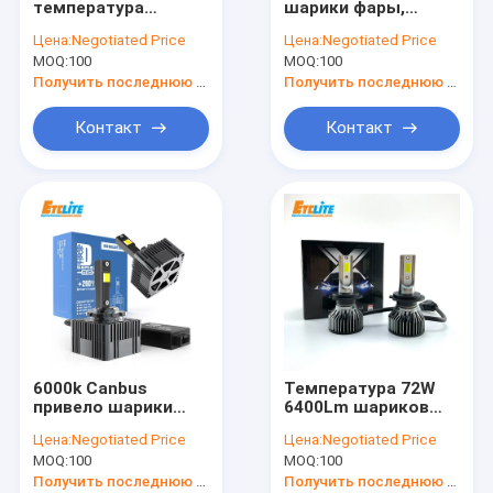
температура
шарики фары,
Электрическая лампочка СИД автомобиля
люмена 4300k
модель шариков
Цена:
Negotiated Price
Цена:
Negotiated Price
шариков 10000
D5S фары 6000k
MOQ:
Электрические лампочки тумана СИД
100
MOQ:
100
фары СИД
автомобиля D8S
Получить последнюю цену
Получить последнюю цену
Предупредительный световой сигнал СИД
Контакт
Контакт
Свет поворотника автомобиля
Автоматическая лампа кабеля
Дешифратор автобуса КОНСЕРВНОЙ БАНКИ
6000k Canbus
Температура 72W
привело шарики
6400Lm шариков
фары ROHS
4000K фары СИД
Цена:
Negotiated Price
Цена:
Negotiated Price
одобрило ODM
автомобиля H11 H8
MOQ:
100
MOQ:
100
доступное D3S D4S
H4
Получить последнюю цену
Получить последнюю цену