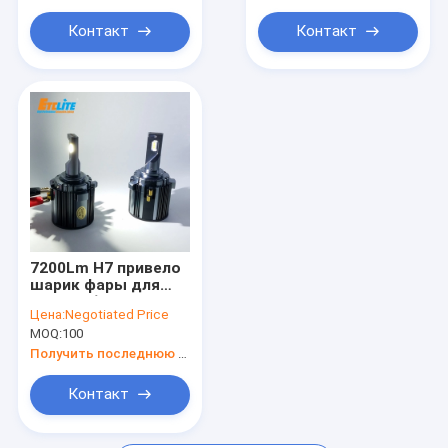
Контакт
Контакт
7200Lm H7 привело
шарик фары для
автомобиля, 12v
Цена:
Negotiated Price
привело силу фары
MOQ:
100
72W
Получить последнюю цену
Контакт