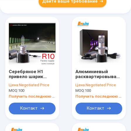
Дайте ваше требование
Серебряное H1
Алюминиевый
привело шарик
расквартировывая
6000k фары
автомобиль привел
Цена:
Negotiated Price
Цена:
Negotiated Price
алюминиевый
цветовую
MOQ:
100
MOQ:
100
материал ROHS
температуру
одобрил
шариков H4 5000lm
Получить последнюю цену
Получить последнюю цену
6000k фары
Контакт
Контакт