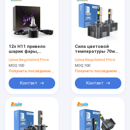
12v H11 привело
Сила цветовой
шарик фары,
температуры 70w
шарики фары
шариков 6500k
Цена:
Negotiated Price
Цена:
Negotiated Price
галоида Etclite
фары СИД
MOQ:
100
MOQ:
100
6000k
автомобиля
обломока Y22
Получить последнюю цену
Получить последнюю цену
Контакт
Контакт
Дома
продукты
О Компании