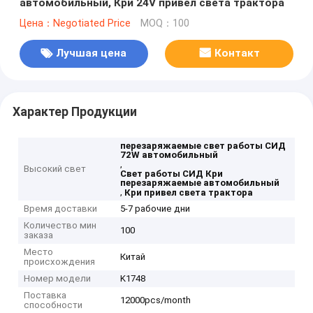
автомобильный, Кри 24V привел света трактора
Цена：Negotiated Price
MOQ：100
Лучшая цена
Контакт
Характер Продукции
перезаряжаемые свет работы СИД
72W автомобильный
,
Высокий свет
Свет работы СИД Кри
перезаряжаемые автомобильный
,
Кри привел света трактора
Время доставки
5-7 рабочие дни
Количество мин
100
заказа
Место
Китай
происхождения
Номер модели
K1748
Поставка
12000pcs/month
способности