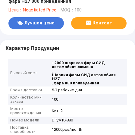
фара H27 880 приведенная
Цена：Negotiated Price
MOQ：100
Лучшая цена
Контакт
Характер Продукции
12000 шариков фары СИД
автомобиля люмена
,
Высокий свет
Шарики фары СИД автомобиля
H27
,
фара 880 приведенная
Время доставки
5-7 рабочие дни
Количество мин
100
заказа
Место
Китай
происхождения
Номер модели
DP/V18-880
Поставка
12000pcs/month
способности