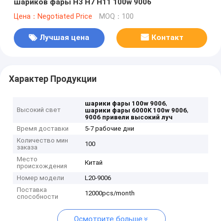
шариков фары H3 H7 H11 100w 9006
Цена：Negotiated Price
MOQ：100
Лучшая цена
Контакт
Характер Продукции
,
шарики фары 100w 9006
Высокий свет
,
шарики фары 6000K 100w 9006
9006 привели высокий луч
Время доставки
5-7 рабочие дни
Количество мин
100
заказа
Место
Китай
происхождения
Номер модели
L20-9006
Поставка
12000pcs/month
способности
Осмотрите больше