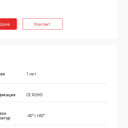
 Цена
Контакт
тия
1 лет
фикация
CE ROHS
зон
-40° | +80°
ратур