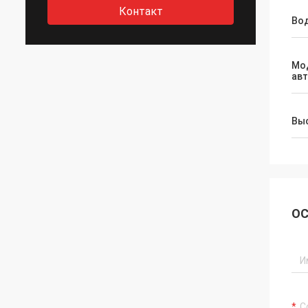
Контакт
Во
Мо
ав
Выс
ОС