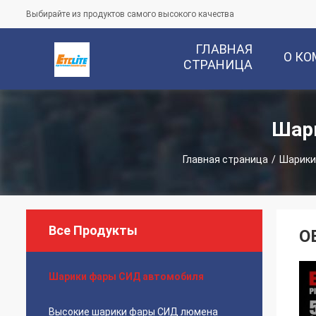
Выбирайте из продуктов самого высокого качества
ГЛАВНАЯ
О К
СТРАНИЦА
Шар
Главная страница
/
Шарики
Все Продукты
O
Шарики фары СИД автомобиля
Высокие шарики фары СИД люмена