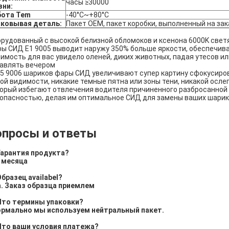
часы ≥30000
зни:
бота Tem
-40°C~+80°C
аковывая деталь:
Пакет OEM, пакет коробки, выполненный на зак
рудованный с высокой белизной обломоков и ксенона 6000K све
ы СИД E1 9005 выводит наружу 350% больше яркости, обеспечива
имость для вас увидело оленей, диких животных, падая утесов и
авлять вечером
5 9006 шариков фары СИД увеличивают супер картину сфокусиров
ой видимости, никакие темные пятна или зоны тени, никакой осл
орый избегают отвлечения водителя причиненного разбросанной
опасностью, делая им оптимальное СИД для замены ваших шари
опросы и ответы
Гарантия продукта?
4 месяца
Образец availabel?
а. Заказ образца приемлем
Что термины упаковки?
ормально мы используем нейтральный пакет.
Что ваши условия платежа?