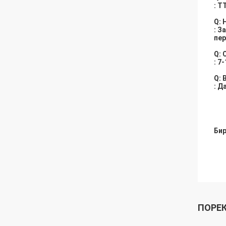
: T
Q: 
: З
пер
Q: 
: 7
Q:
: Д
Бир
ПОРЕ