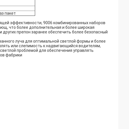
аз пакет
тящей эффективности, 9006 комбинированных наборов
ющ, что более дополнительная и более широкая
ли других препон заранее обеспечить более безопасный
анного луча для оптимальной светлой формы и более
еплять или слепимость к надвигающийся водителям,
 светлой проблемой для обеспечения управлять
ков фабрики