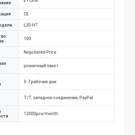
ETClite
вание
кация
CE
одели
L20-H7
тво
100
за
Negotiated Price
вая
розничный пакет
5-7 рабочие дни
и
T/T, западное соединение, PayPal
а
12000pcs/month
ости