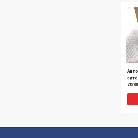
Авто
авто
7000
авто
авто
прив
стор
объе