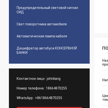
Предупредительный световой сигнал
СИД
Свет поворотника автомобиля
Автоматическая лампа кабеля
ПО
Дешифратор автобуса КОНСЕРВНОЙ
БАНКИ
На
пр
Контактное лицо :
johnliang
На
Номер телефона :
18664870255
Цв
WhatsApp :
+8618664870255
те