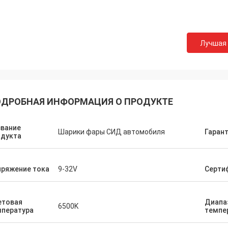
Лучшая
ДРОБНАЯ ИНФОРМАЦИЯ О ПРОДУКТЕ
звание
Шарики фары СИД автомобиля
Гаран
одукта
пряжение тока
9-32V
Серти
етовая
Диапа
6500K
мпература
темпе