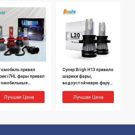
томобиль привел
Супер Brigh H13 привело
рик i7HL фары привел
шарики фары,
томобильные
водоустойчивую фару
мпочки накаливания
приведенную 80w
етов автомобиля
Лучшая Цена
Лучшая Цена
томобиль H16
иведенный H11
ивел фары