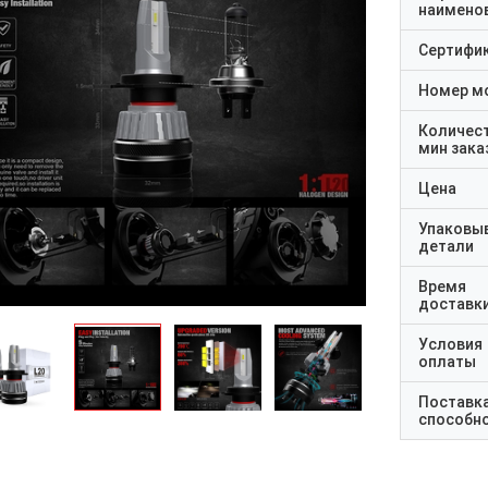
наимено
Сертифи
Номер м
Количес
мин зака
Цена
Упаковы
детали
Время
доставк
Условия
оплаты
Поставк
способн