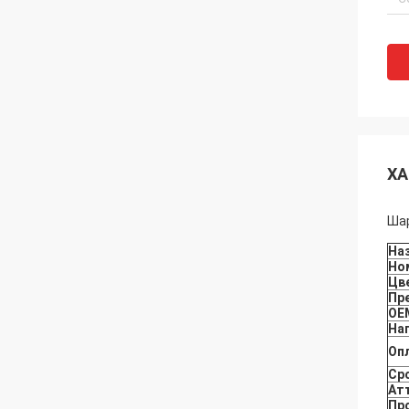
ХА
Шар
На
Но
Цв
Пр
OE
На
Оп
Ср
Ат
Пр