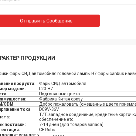
Отправить Сообщение
РАКТЕР ПРОДУКЦИИ
ики фары СИД автомобиля головной лампы H7 фары canbus наивы
звание продукта:
Фары СИД автомобиля
мер модели:
L20-H7
ета:
Подгонянные цвета
еимущества:
Фабрика Китая сразу
M/ODM:
Добро пожаловать (смешанные цвета приемл
пряжение тока:
DC9V-36V
T/T, западное соединение, кредитные карточки
лата:
обеспечение etc.
ок поставки:
7-14 дней (для товаров запаса)
тестация:
CE Rohs
одолжительность