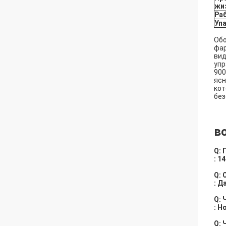
жи
Ра
Уп
Обо
фар
вид
упр
900
ясн
кот
без
в
Q: 
: 1
Q: 
: Д
Q: 
: Н
Q: 