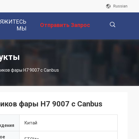
Russian
ВЯЖИТЕСЬ
Отправить Запрос
МЫ
描
укты
ков фары H7 9007 с Canbus
述
иков фары H7 9007 с Canbus
Китай
ждения
ое