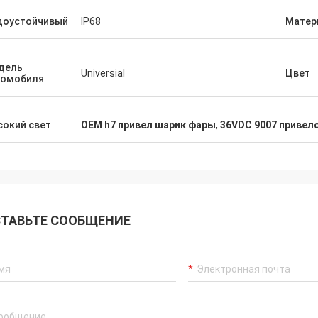
доустойчивый
IP68
Матер
дель
Universial
Цвет
томобиля
окий свет
OEM h7 привел шарик фары
,
36VDC 9007 привел
ТАВЬТЕ СООБЩЕНИЕ