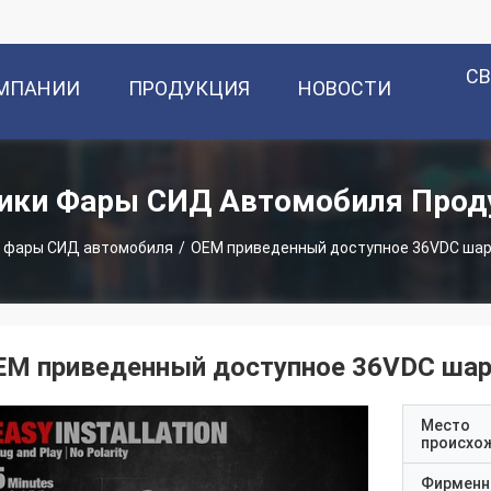
С
ОМПАНИИ
ПРОДУКЦИЯ
НОВОСТИ
ики Фары СИД Автомобиля Прод
 фары СИД автомобиля
/
OEM приведенный доступное 36VDC шари
EM приведенный доступное 36VDC шар
Место
происхо
Фирменн