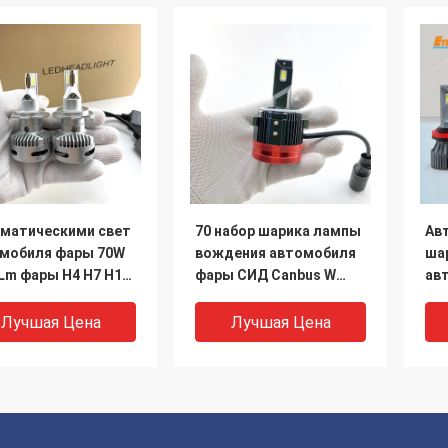
матическими свет
70 набор шарика лампы
Ав
мобиля фары 70W
вождения автомобиля
ша
Lm фары H4 H7 H11
фары СИД Canbus W
ав
мобиля
7000Lm на гольф 6
ла
мобиля 2
св
Лучшая Цена
Лучшая Цена
еденный
ав
онами для
пр
ктива репроектора
пр