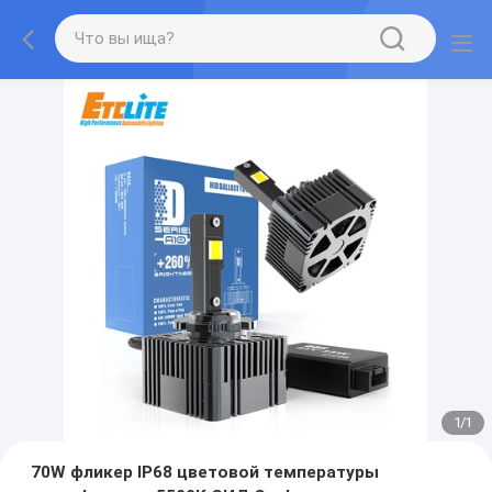
1
/
1
70W фликер IP68 цветовой температуры