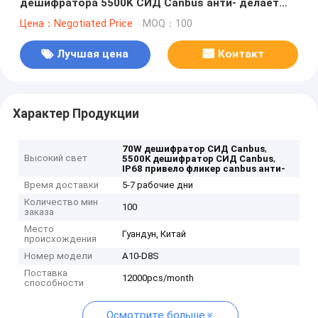
дешифратора 5500K СИД Canbus анти- делает
водостойким
Цена：Negotiated Price
MOQ：100
Лучшая цена
Контакт
Характер Продукции
,
70W дешифратор СИД Canbus
Высокий свет
,
5500K дешифратор СИД Canbus
IP68 привело фликер canbus анти-
Время доставки
5-7 рабочие дни
Количество мин
100
заказа
Место
Гуандун, Китай
происхождения
Номер модели
A10-D8S
Поставка
12000pcs/month
способности
Осмотрите больше