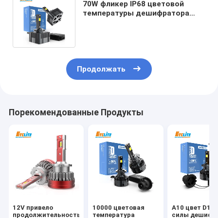
70W фликер IP68 цветовой
температуры дешифратора
5500K СИД Canbus анти- делает
водостойким
Продолжать
Порекомендованные Продукты
12V привело
10000 цветовая
A10 цвет D1S
продолжительность
температура
силы дешифр