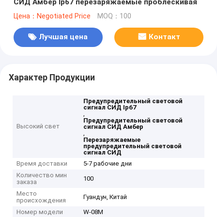
СИД Амбер Ip67 перезаряжаемые проблескивая
Цена：Negotiated Price
MOQ：100
Лучшая цена
Контакт
Характер Продукции
Предупредительный световой
сигнал СИД Ip67
,
Предупредительный световой
Высокий свет
сигнал СИД Амбер
,
Перезаряжаемые
предупредительный световой
сигнал СИД
Время доставки
5-7 рабочие дни
Количество мин
100
заказа
Место
Гуандун, Китай
происхождения
Номер модели
W-08M