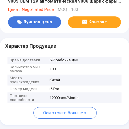
9005 OEM 12V автоматическая 9006 шарик фары
СИД автомобиля света H7 СИД Headlamp
Цена：Negotiated Price
MOQ：100
мотоцикла
Лучшая цена
Контакт
Характер Продукции
Время доставки
5-7 рабочие дни
Количество мин
100
заказа
Место
Китай
происхождения
Номер модели
i6 Pro
Поставка
12000pcs/Month
способности
Осмотрите больше