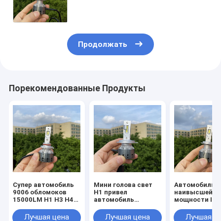
фары СИД автомобиля света H7
СИД Headlamp мотоцикла
Продолжать
Порекомендованные Продукты
Супер автомобиль
Мини голова свет
Автомобиль
9006 обломоков
H1 привел
наивысшей
15000LM H1 H3 H4
автомобиль
мощности I6 
H7 H11 H13 9005
вентилятора
10000Lm 100
СИД наивысшей
16000Lm 100w HB3
привел шарик
Лучшая цена
Лучшая цена
Лучшая ц