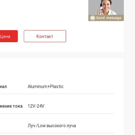
 Цена
Контакт
иал
Aluminum+Plastic
жение тока
12V-24V
Луч /Low высокого луча