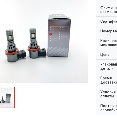
Фирменн
наимено
Сертифи
Номер м
Количес
мин зака
Цена
Упаковы
детали
Время
доставк
Условия
оплаты
Поставк
способн