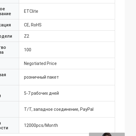
ое
ETClite
вание
кация
CE, RoHS
одели
Z2
тво
100
за
Negotiated Price
вая
розничный пакет
5-7 рабочих дней
и
T/T, западное соединение, PayPal
а
12000pcs/Month
ости