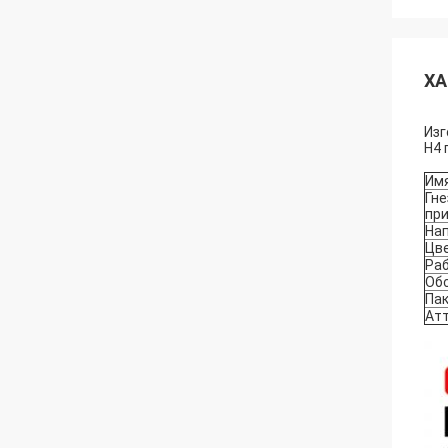
ХА
Изг
H4 
Им
Гне
пр
На
Цв
Ра
Об
Па
Ат