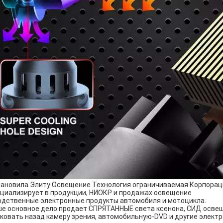
ановила Элиту Освещение Технология ограничиваемая Корпораци
циализирует в продукции, НИОКР и продажах освещение
одственные электронные продукты автомобиля и мотоцикла.
е основное дело продает СПРЯТАННЫЕ света ксенона, СИД осве
ковать назад камеру зрения, автомобильную-DVD и другие элект