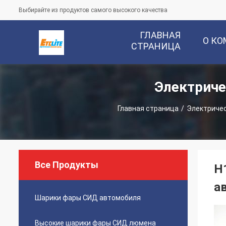
Выбирайте из продуктов самого высокого качества
ГЛАВНАЯ
О К
СТРАНИЦА
Электрич
Главная страница
/
Электриче
Все Продукты
H
а
Шарики фары СИД автомобиля
Высокие шарики фары СИД люмена