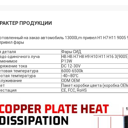
РАКТЕР ПРОДУКЦИИ
отовленный на заказ автомобиль 13000Lm привел H1 H7 H11 9005
привел фары
я деталя
Фары СИД
здо одиночного луча
HB HB H7 H8 H9 H10 H11 H16 3(9005
именимое
P13W
пряжение тока
DC 12-30V
етовая температура
6000-6500k
ботая температура
-40~80℃
служивание
ODM OEM
кет
Пакет коробки цвета (коробка OEM
тестация
CE, FCC, RoHS