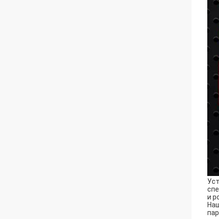
Уст
спе
и р
Наш
пар