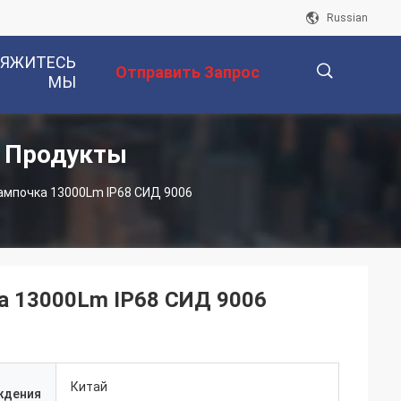
Russian
ВЯЖИТЕСЬ
Отправить Запрос
МЫ
 Продукты
描
лампочка 13000Lm IP68 СИД 9006
述
а 13000Lm IP68 СИД 9006
Китай
ждения